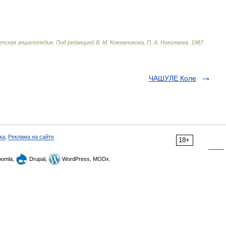
тская
энциклопедия
.
Под
редакцией
В
.
М
.
Кожевникова
,
П
.
А
.
Николаева
.
1987
.
ЧАШУЛЕ Коле
ка
,
Реклама на сайте
18+
omla,
Drupal,
WordPress, MODx.