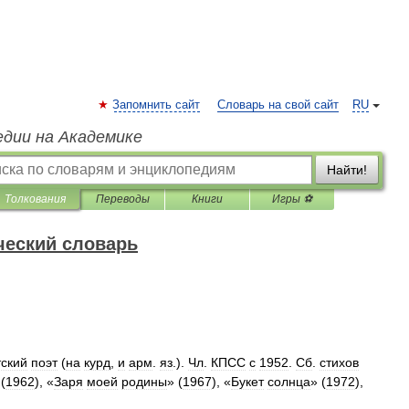
Запомнить сайт
Словарь на свой сайт
RU
едии на Академике
Найти!
Толкования
Переводы
Книги
Игры ⚽
ческий словарь
тский
поэт
(
на
курд
,
и
арм
.
яз
.).
Чл
.
КПСС
с
1952
.
Сб
.
стихов
 (
1962
), «
Заря
моей
родины
» (
1967
), «
Букет
солнца
» (
1972
),