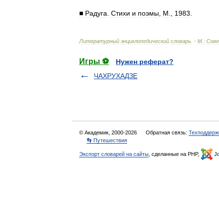
■
Радуга
.
Стихи
и
поэмы
,
М
.,
1983
.
Литературный
энциклопедический
словарь
. -
М
.
:
Сове
Игры ⚽
Нужен реферат?
ЧАХРУХАДЗЕ
© Академик, 2000-2026
Обратная связь:
Техподдерж
👣 Путешествия
Экспорт словарей на сайты
, сделанные на PHP,
Jo