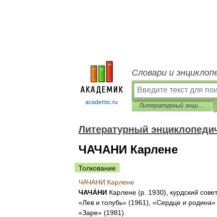
Словари и энциклоп
academic.ru
Литературный энциклопедический словарь
Литературный энциклопеди
ЧАЧАНИ Карлене
Толкование
ЧАЧАНИ
Карлене
ЧАЧА́НИ
Карлене
(
р
.
1930
),
курдский
сове
«
Лев
и
голубь
» (
1961
), «
Сердце
и
родина
»
«
Заре
» (
1981
).